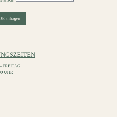
etarisch?
DE anfragen
UNGSZEITEN
- FREITAG
:00 UHR