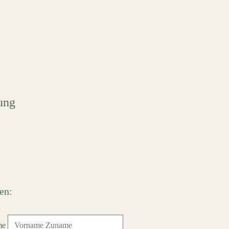
ung
en:
me